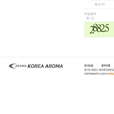
링크 #2
파일첨부