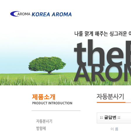
:: 글답변 ::
이 름