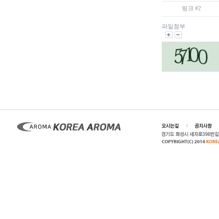
링크 #2
파일첨부