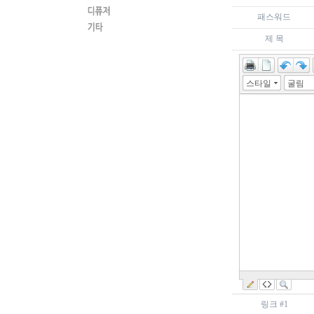
패스워드
제 목
스타일
굴림
링크 #1